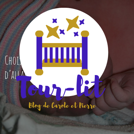
Choisir le meilleur coussin
d’allaitement pour bébé
28 juin 2020
|
tour-lit
|
0 Commentaires