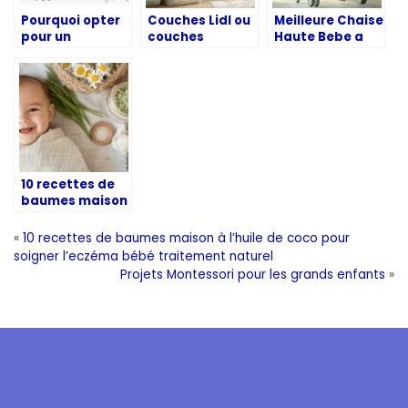
Pourquoi opter
Couches Lidl ou
Meilleure Chaise
pour un
couches
Haute Bebe a
babyphone
Pampers,
Roulettes : Les
HelloBaby pour
lesquelles
Modèles Éco-
la surveillance
choisir?
responsables
de la chambre
Comparatif
qui Marqueront
de bébé ?
qualité-prix et
2025
durabilité
10 recettes de
baumes maison
à l’huile de coco
pour soigner
«
10 recettes de baumes maison à l’huile de coco pour
l’eczéma bébé
soigner l’eczéma bébé traitement naturel
traitement
Projets Montessori pour les grands enfants
»
naturel