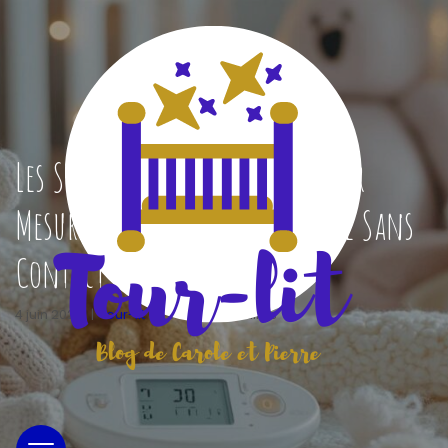
Les Solutions Innovantes pour
Mesurer la Temperature de Bebe Sans
Contact en 2025
4 juin 2025
|
tour-lit
|
0 Commentaires