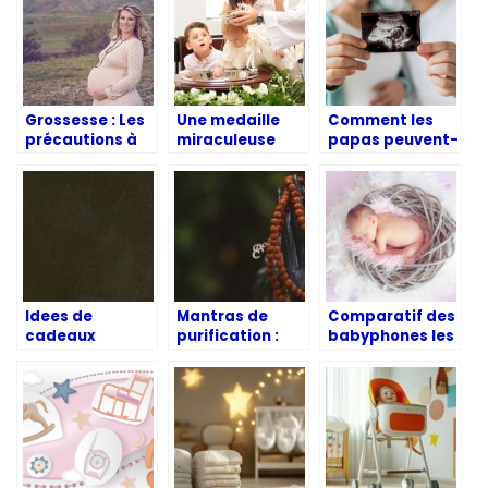
Grossesse : Les
Une medaille
Comment les
précautions à
miraculeuse
papas peuvent-
prendre avant
pour les
ils procéder
de voyager
baptises :
pour assurer la
pourquoi faut-il
préparation de
en avoir ?
leur bébé ?
Idees de
Mantras de
Comparatif des
cadeaux
purification :
babyphones les
naissance et
energie
plus
bapteme
spirituelle
performants du
moment