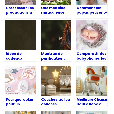
Grossesse : Les
Une medaille
Comment les
précautions à
miraculeuse
papas peuvent-
prendre avant
pour les
ils procéder
de voyager
baptises :
pour assurer la
pourquoi faut-il
préparation de
en avoir ?
leur bébé ?
Idees de
Mantras de
Comparatif des
cadeaux
purification :
babyphones les
naissance et
energie
plus
bapteme
spirituelle
performants du
moment
Pourquoi opter
Couches Lidl ou
Meilleure Chaise
pour un
couches
Haute Bebe a
babyphone
Pampers,
Roulettes : Les
HelloBaby pour
lesquelles
Modèles Éco-