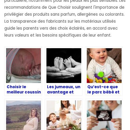
particulière, notamment pour les peaux les plus sensibles. Les
recommandations de Que Choisir soulignent l'importance de
privilégier des produits sans parfum, allergènes ou colorants.
La transparence des fabricants sur les matériaux utilisés
guide les parents vers des choix éclairés, en accord avec
leurs valeurs et les besoins spécifiques de leur enfant.
Choisir le
Les jumeaux, un
Qu’est-ce que
meilleur coussin
avantage et
le parc bébé et
d’allaitement
une découverte
quels sont ses
pour bébé
deux en un !
avantages ?