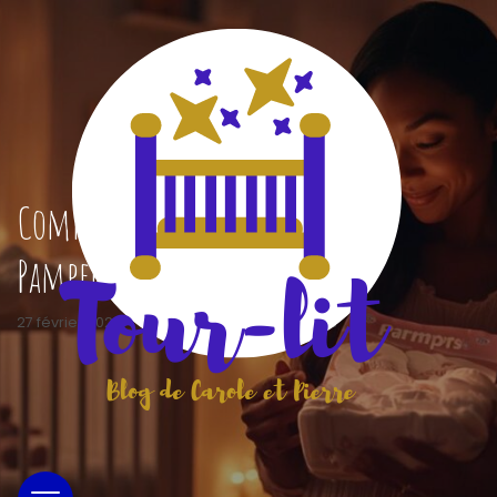
Comment choisir des couches
Pampers pour votre bébé
27 février 2026
|
tour-lit
|
0 Commentaires